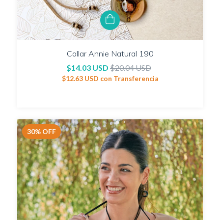
Collar Annie Natural 190
$14.03 USD
$20.04 USD
$12.63 USD
con
Transferencia
30
%
OFF