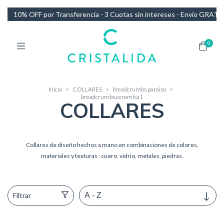
otas sin intereses - Envío GRATIS en compras de más de $140.000
1
0
Inicio
>
COLLARES
>
breadcrumbs.paraiso
>
breadcrumbs.ceramica1
COLLARES
Collares de diseño hechos a mano en combinaciones de colores,
materiales y texturas : cuero, vidrio, metales, piedras.
Filtrar