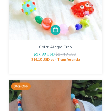
Collar Allegra Crab
$17.89 USD
$27.19 USD
$16.10 USD
con
Transferencia
34
%
OFF