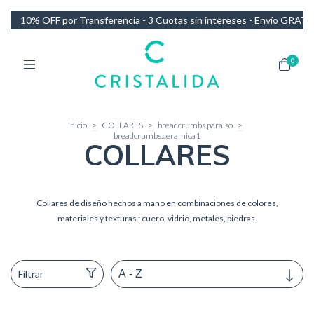
tas sin intereses - Envío GRATIS en compras de más de $140.000
10
0
Inicio
>
COLLARES
>
breadcrumbs.paraiso
>
breadcrumbs.ceramica1
COLLARES
Collares de diseño hechos a mano en combinaciones de colores,
materiales y texturas : cuero, vidrio, metales, piedras.
Filtrar