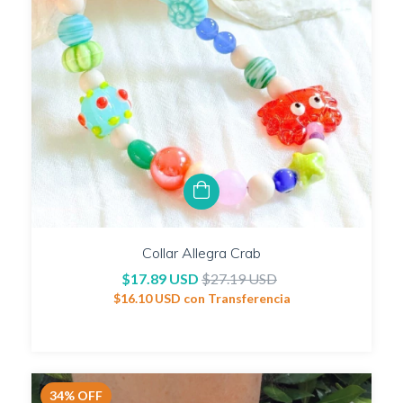
Collar Allegra Crab
$17.89 USD
$27.19 USD
$16.10 USD
con
Transferencia
34
%
OFF