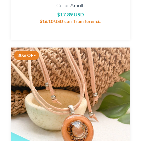
Collar Amalfi
$17.89 USD
$16.10 USD
con
Transferencia
30
%
OFF