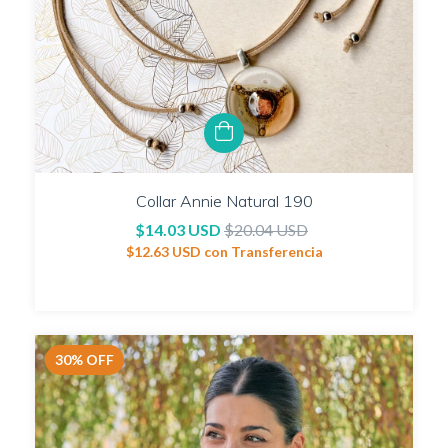
Collar Annie Natural 190
$14.03 USD
$20.04 USD
$12.63 USD
con
Transferencia
30
%
OFF