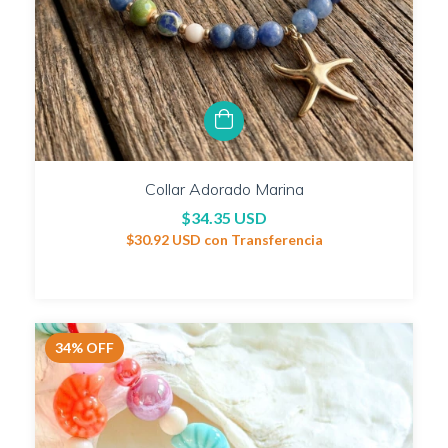
Collar Adorado Marina
$34.35 USD
$30.92 USD
con
Transferencia
34
%
OFF