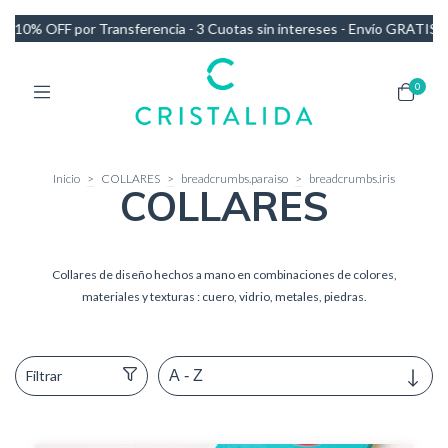
tas sin intereses - Envío GRATIS en compras de más de $140.000
10
0
Inicio
>
COLLARES
>
breadcrumbs.paraiso
>
breadcrumbs.iris
COLLARES
Collares de diseño hechos a mano en combinaciones de colores,
materiales y texturas : cuero, vidrio, metales, piedras.
Filtrar