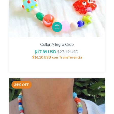
Collar Allegra Crab
$17.89 USD
$27.19 USD
$16.10 USD
con
Transferencia
34
%
OFF