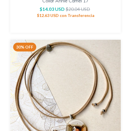
Collar Annie Camel 17
$14.03 USD
$20.04 USD
$12.63 USD
con
Transferencia
30
%
OFF