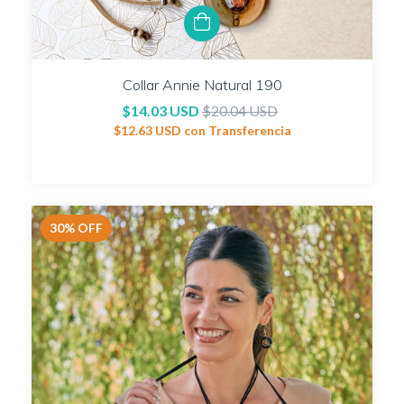
Collar Annie Natural 190
$14.03 USD
$20.04 USD
$12.63 USD
con
Transferencia
30
%
OFF