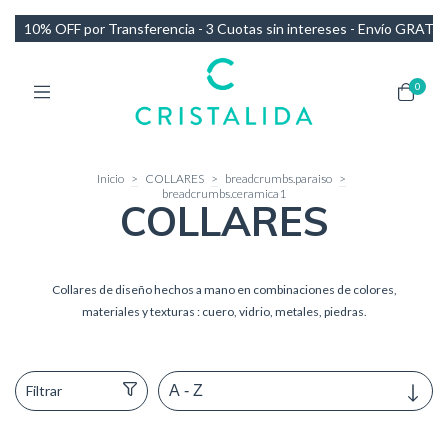
tas sin intereses - Envío GRATIS en compras de más de $140.000
10
0
Inicio
>
COLLARES
>
breadcrumbs.paraiso
>
breadcrumbs.ceramica1
COLLARES
Collares de diseño hechos a mano en combinaciones de colores,
materiales y texturas : cuero, vidrio, metales, piedras.
Filtrar