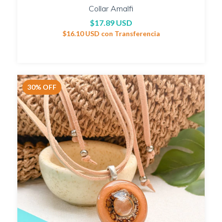
Collar Amalfi
$17.89 USD
$16.10 USD
con
Transferencia
30
%
OFF