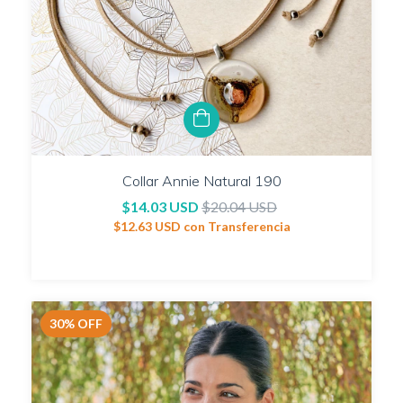
Collar Annie Natural 190
$14.03 USD
$20.04 USD
$12.63 USD
con
Transferencia
30
%
OFF