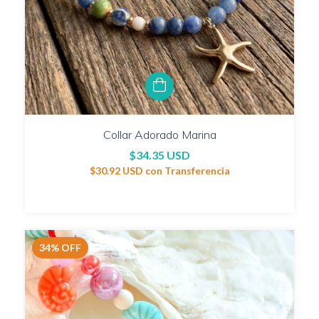
Collar Adorado Marina
$34.35 USD
$30.92 USD
con
Transferencia
34
%
OFF