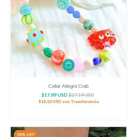
Collar Allegra Crab
$17.89 USD
$27.19 USD
$16.10 USD
con
Transferencia
34
%
OFF