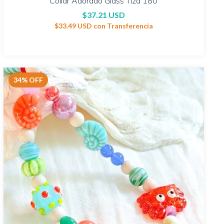
Collar Adorado Glass Tiza 180
$37.21 USD
$33.49 USD
con
Transferencia
34
%
OFF