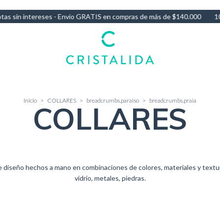
compras de más de $140.000
10% OFF por Transferencia - 3 Cuotas s
Inicio
>
COLLARES
>
breadcrumbs.paraiso
>
breadcrumbs.praia
COLLARES
e diseño hechos a mano en combinaciones de colores, materiales y textur
vidrio, metales, piedras.