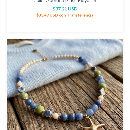
Collar Adorado Glass Playa 15
$37.21 USD
$33.49 USD
con
Transferencia