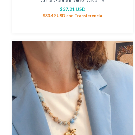
Collar Adorado Glass Oliva 19
$37.21 USD
$33.49 USD
con
Transferencia