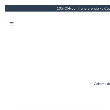
0% OFF por Transferencia - 3 Cuotas sin intereses - Envío GRATIS en 
Collares d