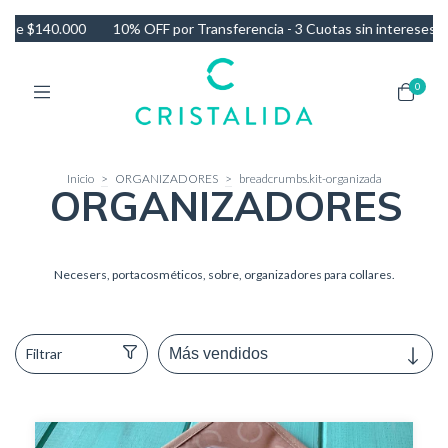
FF por Transferencia - 3 Cuotas sin intereses - Envío GRATIS en comp
0
Inicio
>
ORGANIZADORES
>
breadcrumbs.kit-organizada
ORGANIZADORES
Necesers, portacosméticos, sobre, organizadores para collares.
Filtrar