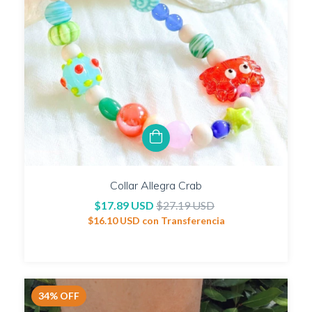
Collar Allegra Crab
$17.89 USD
$27.19 USD
$16.10 USD
con
Transferencia
34
%
OFF