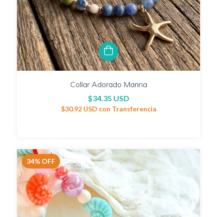
Collar Adorado Marina
$34.35 USD
$30.92 USD
con
Transferencia
34
%
OFF