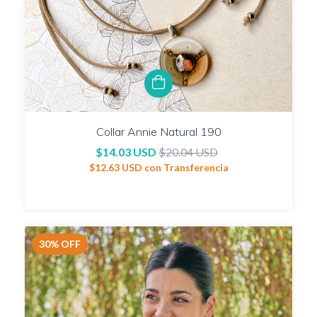
Collar Annie Natural 190
$14.03 USD
$20.04 USD
$12.63 USD
con
Transferencia
30
%
OFF