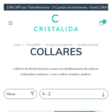
tas sin intereses - Envío GRATIS en compras de más de $140.000
10
0
Inicio
>
COLLARES
>
breadcrumbs.paraiso
>
breadcrumbs.fiji
COLLARES
Collares de diseño hechos a mano en combinaciones de colores,
materiales y texturas : cuero, vidrio, metales, piedras.
Filtrar