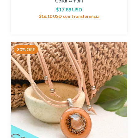
Collar Amalfi
$17.89 USD
$16.10 USD
con
Transferencia
30
%
OFF