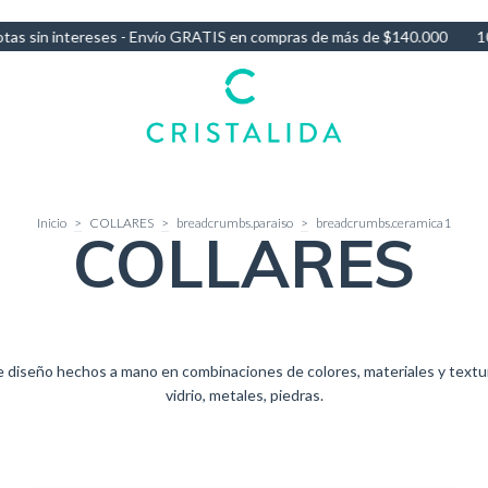
compras de más de $140.000
10% OFF por Transferencia - 3 Cuotas s
Inicio
>
COLLARES
>
breadcrumbs.paraiso
>
breadcrumbs.ceramica1
COLLARES
e diseño hechos a mano en combinaciones de colores, materiales y textur
vidrio, metales, piedras.