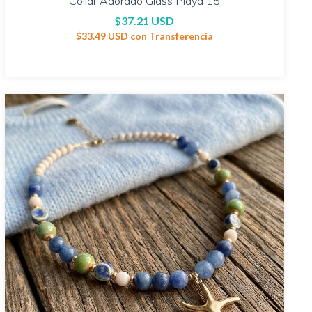
Collar Adorado Glass Playa 15
$37.21 USD
$33.49 USD
con
Transferencia