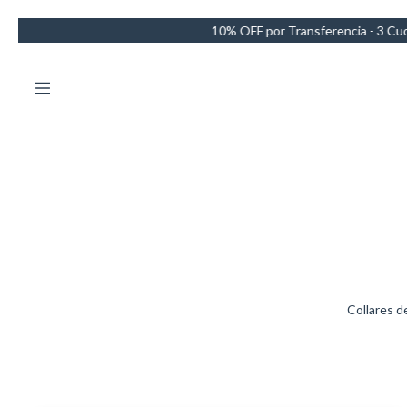
0% OFF por Transferencia - 3 Cuotas sin intereses - Envío GRATIS en 
Collares d