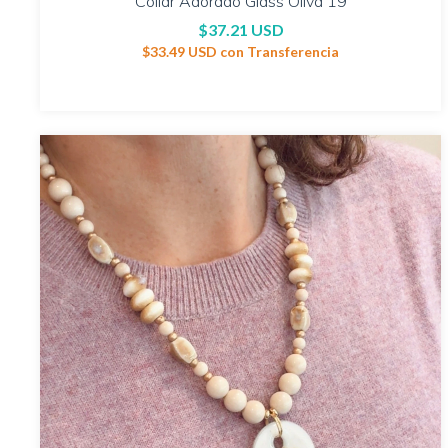
Collar Adorado Glass Oliva 19
$37.21 USD
$33.49 USD
con
Transferencia