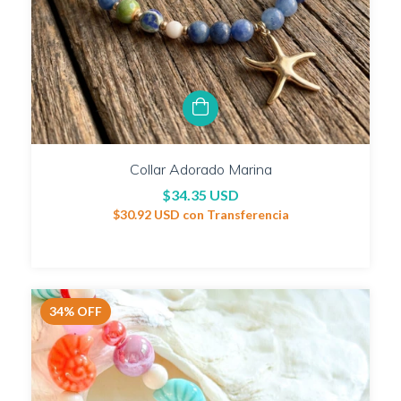
Collar Adorado Marina
$34.35 USD
$30.92 USD
con
Transferencia
34
%
OFF