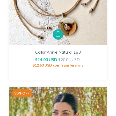
Collar Annie Natural 190
$14.03 USD
$20.04 USD
$12.63 USD
con
Transferencia
30
%
OFF