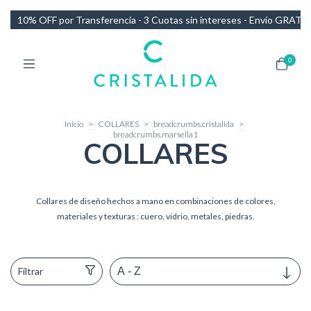
 intereses - Envío GRATIS en compras de más de $140.000
10% OFF p
0
Inicio
>
COLLARES
>
breadcrumbs.cristalida
>
breadcrumbs.marsella1
COLLARES
Collares de diseño hechos a mano en combinaciones de colores,
materiales y texturas : cuero, vidrio, metales, piedras.
Filtrar