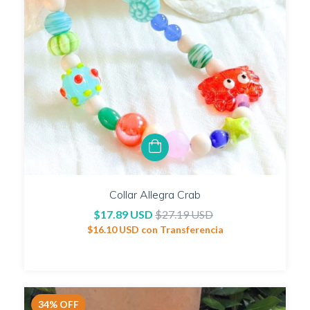
Collar Allegra Crab
$17.89 USD
$27.19 USD
$16.10 USD
con
Transferencia
34
%
OFF