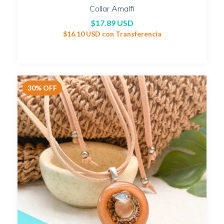
Collar Amalfi
$17.89 USD
$16.10 USD
con
Transferencia
30
%
OFF