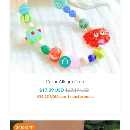
Collar Allegra Crab
$17.89 USD
$27.19 USD
$16.10 USD
con
Transferencia
34
%
OFF