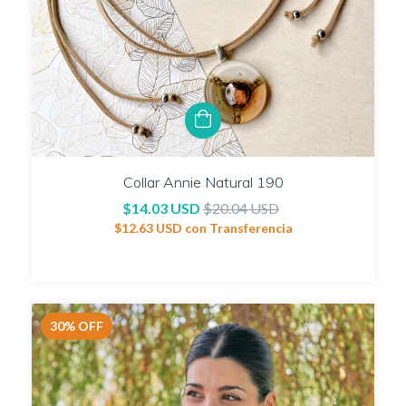
Collar Annie Natural 190
$14.03 USD
$20.04 USD
$12.63 USD
con
Transferencia
30
%
OFF