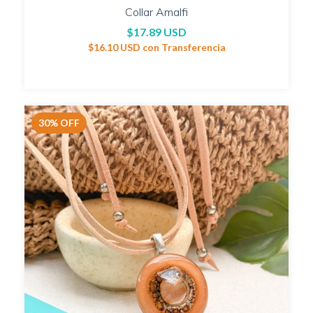
Collar Amalfi
$17.89 USD
$16.10 USD
con
Transferencia
30
%
OFF