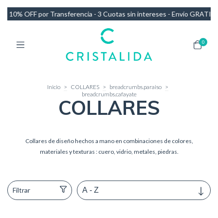
otas sin intereses - Envío GRATIS en compras de más de $140.000
10
0
Inicio
>
COLLARES
>
breadcrumbs.paraiso
>
breadcrumbs.cafayate
COLLARES
Collares de diseño hechos a mano en combinaciones de colores,
materiales y texturas : cuero, vidrio, metales, piedras.
Filtrar