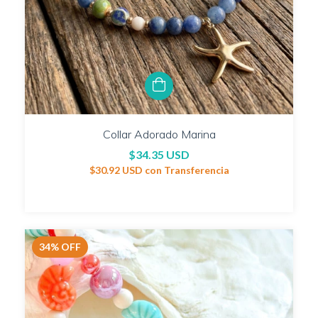
Collar Adorado Marina
$34.35 USD
$30.92 USD
con
Transferencia
34
%
OFF