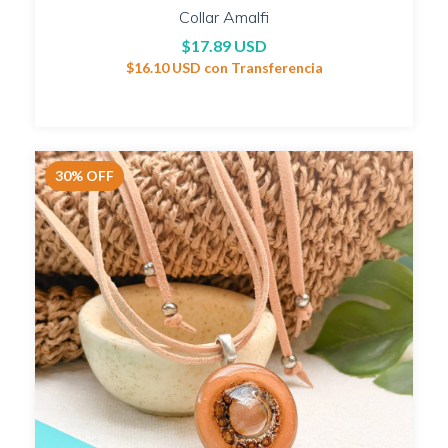
Collar Amalfi
$17.89 USD
$16.10 USD
con
Transferencia
30
%
OFF