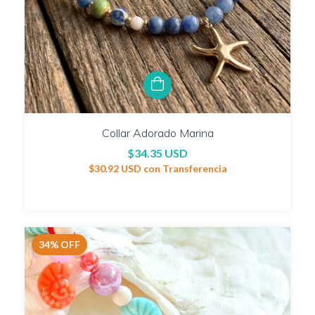
Collar Adorado Marina
$34.35 USD
$30.92 USD
con
Transferencia
34
%
OFF