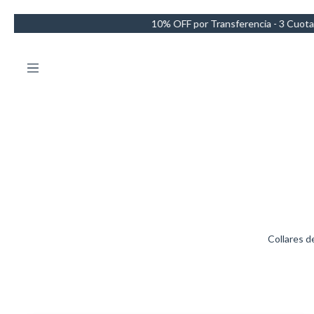
OFF por Transferencia - 3 Cuotas sin intereses - Envío GRATIS en co
Collares d