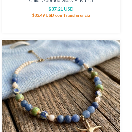
Collar Adorado Glass Playa 15
$37.21 USD
$33.49 USD
con
Transferencia