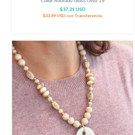
Collar Adorado Glass Oliva 19
$37.21 USD
$33.49 USD
con
Transferencia