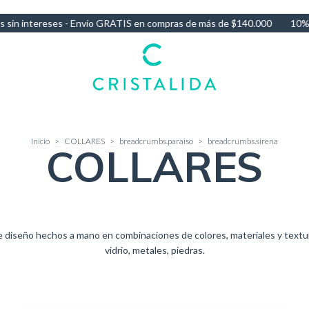
mpras de más de $140.000
10% OFF por Transferencia - 3 Cuotas sin
Inicio
>
COLLARES
>
breadcrumbs.paraiso
>
breadcrumbs.sirena
COLLARES
e diseño hechos a mano en combinaciones de colores, materiales y textur
vidrio, metales, piedras.