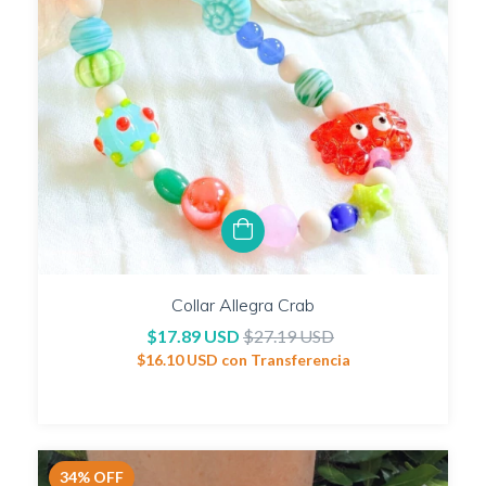
Collar Allegra Crab
$17.89 USD
$27.19 USD
$16.10 USD
con
Transferencia
34
%
OFF