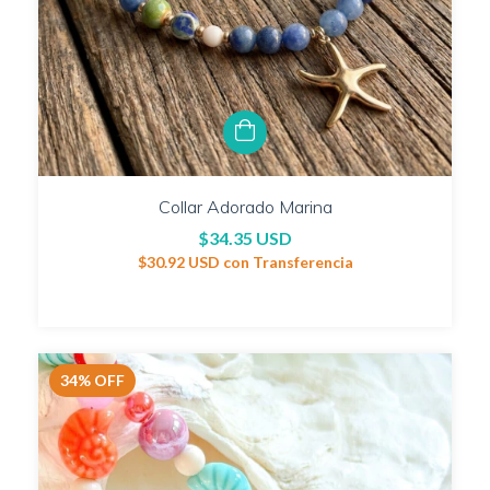
Collar Adorado Marina
$34.35 USD
$30.92 USD
con
Transferencia
34
%
OFF