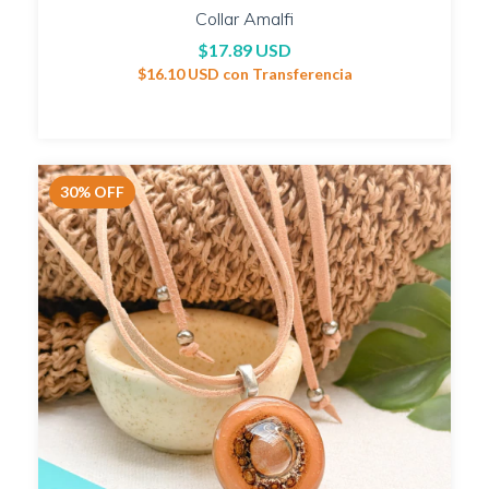
Collar Amalfi
$17.89 USD
$16.10 USD
con
Transferencia
30
%
OFF