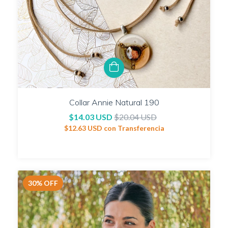
Collar Annie Natural 190
$14.03 USD
$20.04 USD
$12.63 USD
con
Transferencia
30
%
OFF