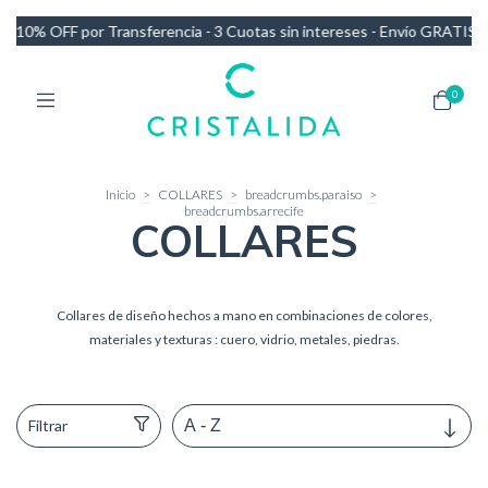
intereses - Envío GRATIS en compras de más de $140.000
10% OFF po
0
Inicio
>
COLLARES
>
breadcrumbs.paraiso
>
breadcrumbs.arrecife
COLLARES
Collares de diseño hechos a mano en combinaciones de colores,
materiales y texturas : cuero, vidrio, metales, piedras.
Filtrar