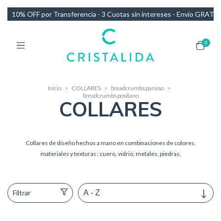
otas sin intereses - Envío GRATIS en compras de más de $140.000
1
0
Inicio
>
COLLARES
>
breadcrumbs.paraiso
>
breadcrumbs.positano
COLLARES
Collares de diseño hechos a mano en combinaciones de colores,
materiales y texturas : cuero, vidrio, metales, piedras.
Filtrar