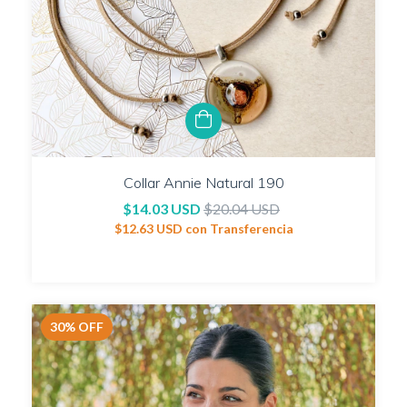
Collar Annie Natural 190
$14.03 USD
$20.04 USD
$12.63 USD
con
Transferencia
30
%
OFF