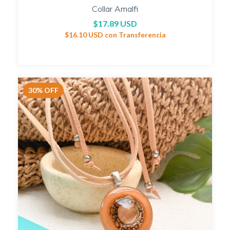
Collar Amalfi
$17.89 USD
$16.10 USD
con
Transferencia
30
%
OFF