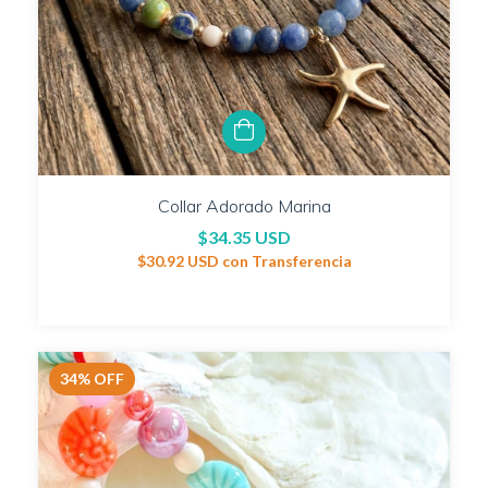
Collar Adorado Marina
$34.35 USD
$30.92 USD
con
Transferencia
34
%
OFF