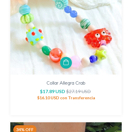
Collar Allegra Crab
$17.89 USD
$27.19 USD
$16.10 USD
con
Transferencia
34
%
OFF