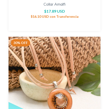
Collar Amalfi
$17.89 USD
$16.10 USD
con
Transferencia
30
%
OFF