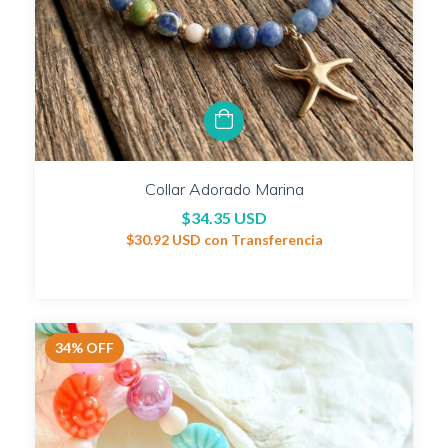
Collar Adorado Marina
$34.35 USD
$30.92 USD
con
Transferencia
34
%
OFF