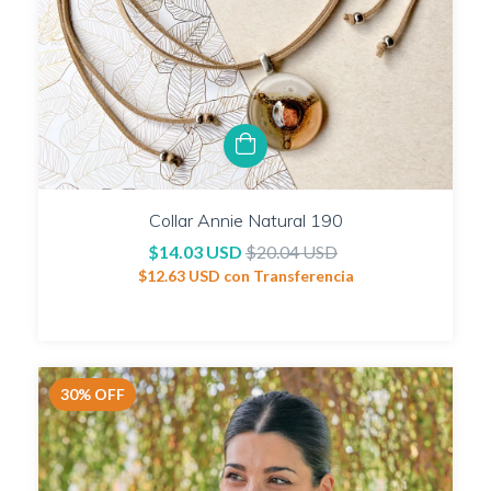
Collar Annie Natural 190
$14.03 USD
$20.04 USD
$12.63 USD
con
Transferencia
30
%
OFF