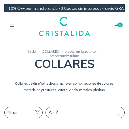
s sin intereses - Envío GRATIS en compras de más de $140.000
10% 
0
Inicio
>
COLLARES
>
breadcrumbs.paraiso
>
breadcrumbs.tulum
COLLARES
Collares de diseño hechos a mano en combinaciones de colores,
materiales y texturas : cuero, vidrio, metales, piedras.
Filtrar