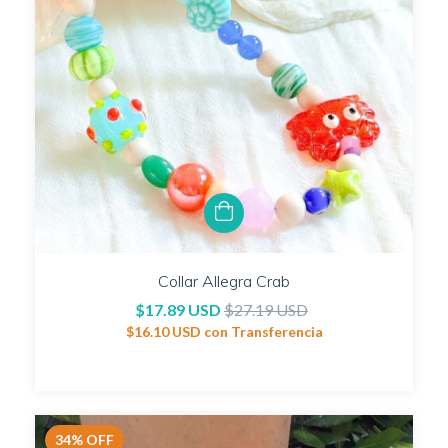
Collar Allegra Crab
$17.89 USD
$27.19 USD
$16.10 USD
con
Transferencia
34
%
OFF