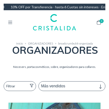
ncia - hasta 6 Cuotas sin intereses - Envío GRATIS en compras de más
0
Inicio
>
ORGANIZADORES
>
breadcrumbs.kit-organizada
ORGANIZADORES
Necesers, portacosméticos, sobre, organizadores para collares.
Filtrar