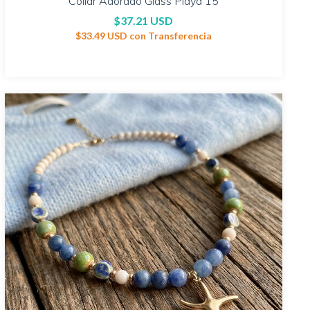
Collar Adorado Glass Playa 15
$37.21 USD
$33.49 USD
con
Transferencia