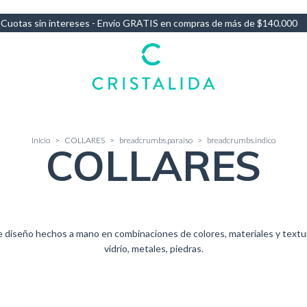
n compras de más de $140.000
10% OFF por Transferencia - 3 Cuotas
Inicio
>
COLLARES
>
breadcrumbs.paraiso
>
breadcrumbs.indico
COLLARES
e diseño hechos a mano en combinaciones de colores, materiales y textur
vidrio, metales, piedras.