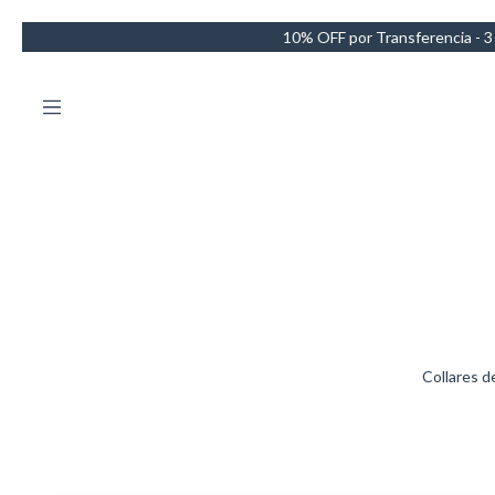
10% OFF por Transferencia - 3 Cuotas sin intereses - Envío GRATIS e
Collares d