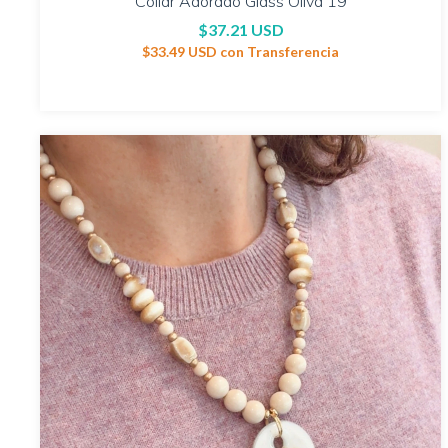
Collar Adorado Glass Oliva 19
$37.21 USD
$33.49 USD
con
Transferencia