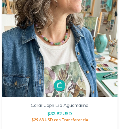
Collar Capri Lila Aguamarina
$32.92 USD
$29.63 USD
con
Transferencia