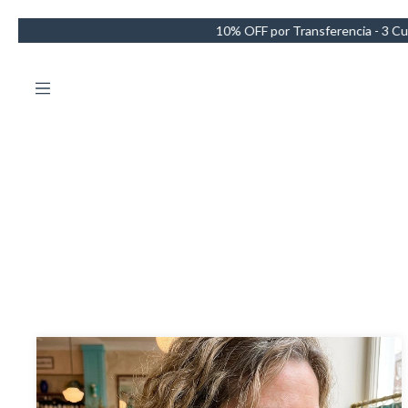
10% OFF por Transferencia - 3 Cuotas sin intereses - Envío GRATIS e