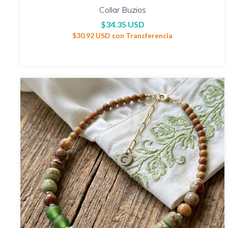
Collar Buzios
$34.35 USD
$30.92 USD
con
Transferencia