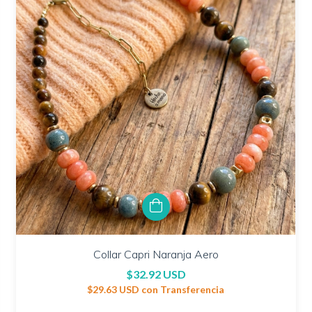
Collar Capri Naranja Aero
$32.92 USD
$29.63 USD
con
Transferencia