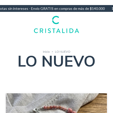
n compras de más de $140.000
10% OFF por Transferencia - 3 Cuotas
Inicio
>
LO NUEVO
LO NUEVO