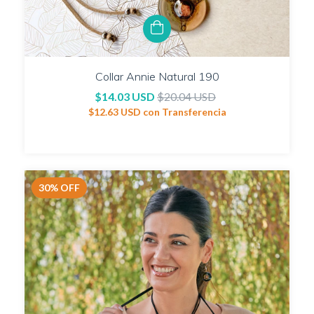
Collar Annie Natural 190
$14.03 USD
$20.04 USD
$12.63 USD
con
Transferencia
30
%
OFF