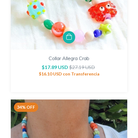
Collar Allegra Crab
$17.89 USD
$27.19 USD
$16.10 USD
con
Transferencia
34
%
OFF