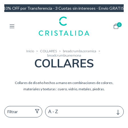
s sin intereses - Envío GRATIS en compras de más de $140.000
10% 
0
Inicio
>
COLLARES
>
breadcrumbs.ceramica
>
breadcrumbs.anemona
COLLARES
Collares de diseño hechos a mano en combinaciones de colores,
materiales y texturas : cuero, vidrio, metales, piedras.
Filtrar