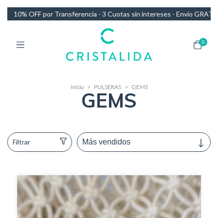
ransferencia - 3 Cuotas sin intereses - Envío GRATIS en compras de 
0
Inicio
>
PULSERAS
>
GEMS
GEMS
Filtrar