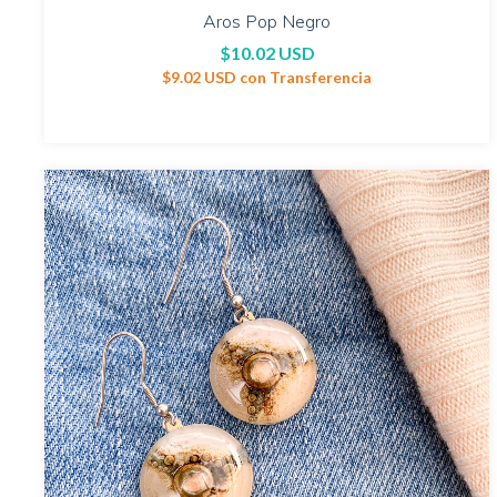
Aros Pop Negro
$10.02 USD
$9.02 USD
con
Transferencia