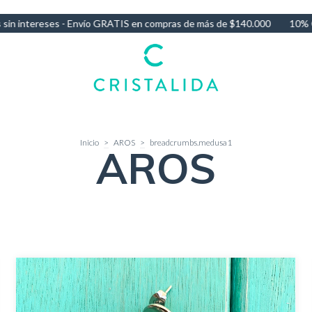
mpras de más de $140.000
10% OFF por Transferencia - 3 Cuotas sin
Inicio
>
AROS
>
breadcrumbs.medusa1
AROS