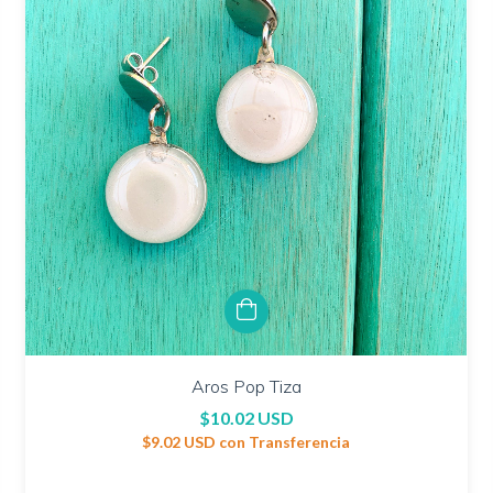
Aros Pop Tiza
$10.02 USD
$9.02 USD
con
Transferencia