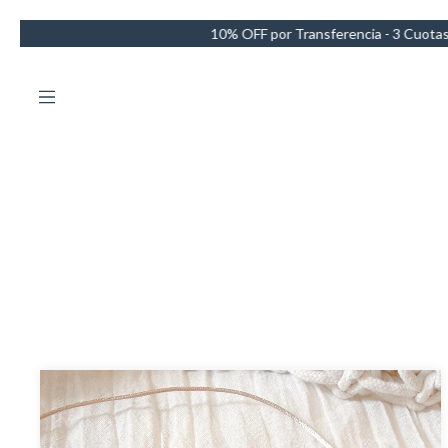
 OFF por Transferencia - 3 Cuotas sin intereses - Envío GRATIS en co