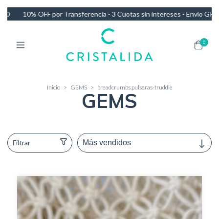
or Transferencia - 3 Cuotas sin intereses - Envío GRATIS en compras
0
Inicio
>
GEMS
>
breadcrumbs.pulseras-truddie
GEMS
Filtrar