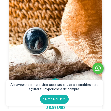
Al navegar por este sitio
aceptas el uso de cookies
para
agilizar tu experiencia de compra.
ENTENDIDO
Anillo Pop Negro
$8.59 USD