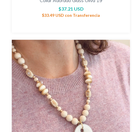
Collar Adorado Glass Oliva 19
$37.21 USD
$33.49 USD
con
Transferencia