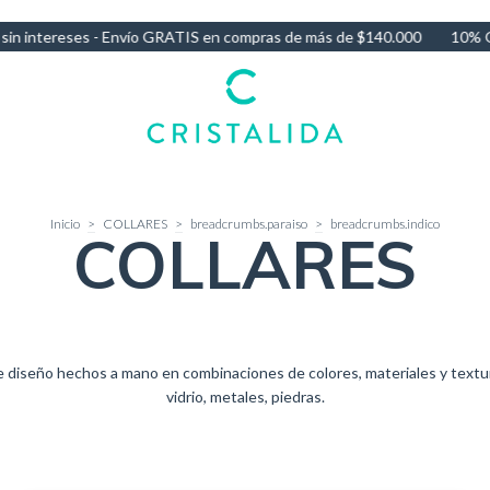
más de $140.000
10% OFF por Transferencia - 3 Cuotas sin interese
Inicio
>
COLLARES
>
breadcrumbs.paraiso
>
breadcrumbs.indico
COLLARES
e diseño hechos a mano en combinaciones de colores, materiales y textur
vidrio, metales, piedras.