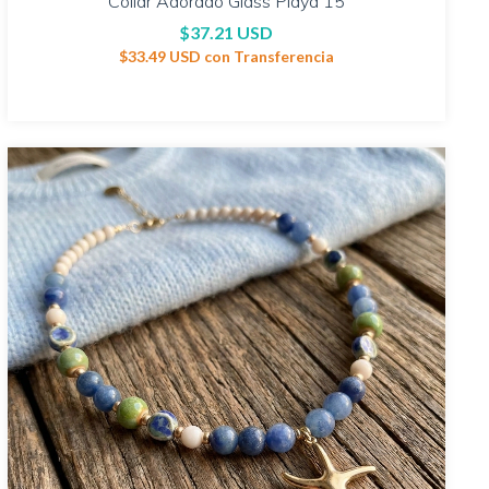
Collar Adorado Glass Playa 15
$37.21 USD
$33.49 USD
con
Transferencia