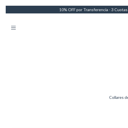
ransferencia - 3 Cuotas sin intereses - Envío GRATIS en compras de 
Collares d