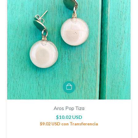
Aros Pop Tiza
$10.02 USD
$9.02 USD
con
Transferencia