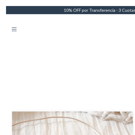
10% OFF por Transferencia - 3 Cuotas sin intereses - Envío GRATIS en