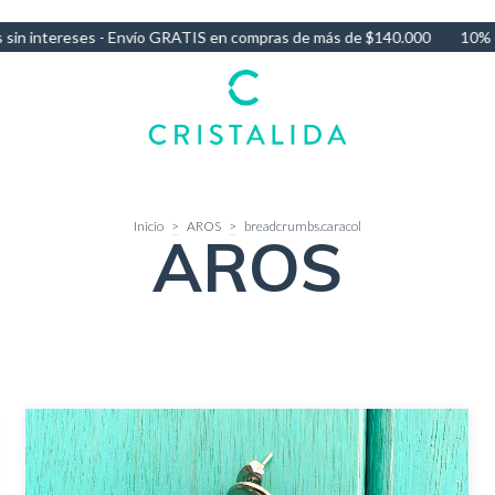
 compras de más de $140.000
10% OFF por Transferencia - 3 Cuotas 
Inicio
>
AROS
>
breadcrumbs.caracol
AROS