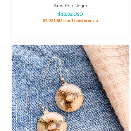
Aros Pop Negro
$10.02 USD
$9.02 USD
con
Transferencia