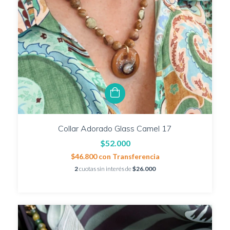
Collar Adorado Glass Camel 17
$52.000
$46.800
con
Transferencia
2
cuotas sin interés de
$26.000