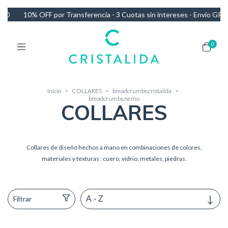
 3 Cuotas sin intereses - Envío GRATIS en compras de más de $140.000
0
Inicio
>
COLLARES
>
breadcrumbs.cristalida
>
breadcrumbs.nemo
COLLARES
Collares de diseño hechos a mano en combinaciones de colores,
materiales y texturas : cuero, vidrio, metales, piedras.
Filtrar