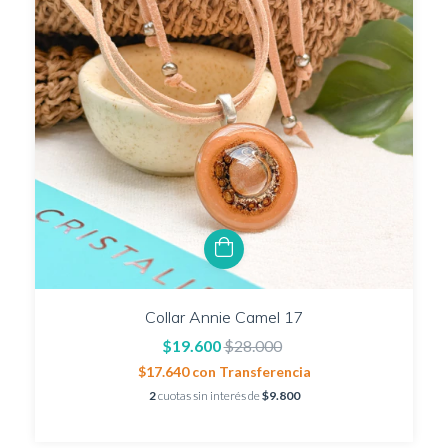
Collar Annie Camel 17
$19.600
$28.000
$17.640
con
Transferencia
2
cuotas sin interés de
$9.800