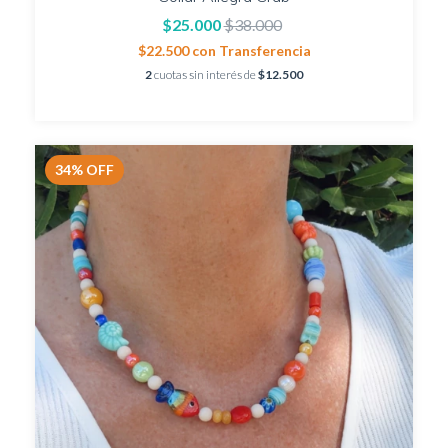
$25.000
$38.000
$22.500
con
Transferencia
2
cuotas sin interés de
$12.500
34
%
OFF