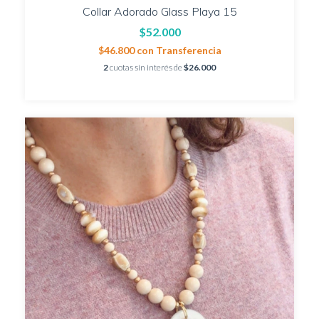
Collar Adorado Glass Playa 15
$52.000
$46.800
con
Transferencia
2
cuotas sin interés de
$26.000