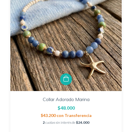
Collar Adorado Marina
$48.000
$43.200
con
Transferencia
2
cuotas sin interés de
$24.000