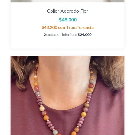
Collar Adorado Flor
$48.000
$43.200
con
Transferencia
2
cuotas sin interés de
$24.000