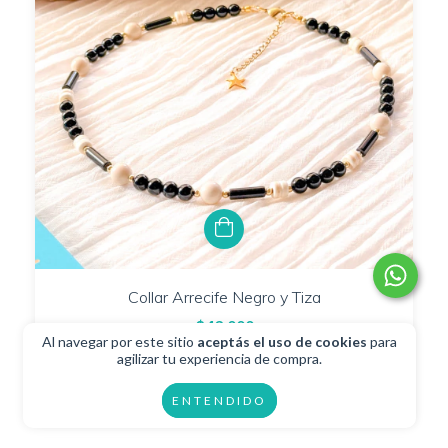
Collar Arrecife Negro y Tiza
$43.000
Al navegar por este sitio
aceptás el uso de cookies
para
$38.700
con
Transferencia
agilizar tu experiencia de compra.
2
cuotas sin interés de
$21.500
ENTENDIDO