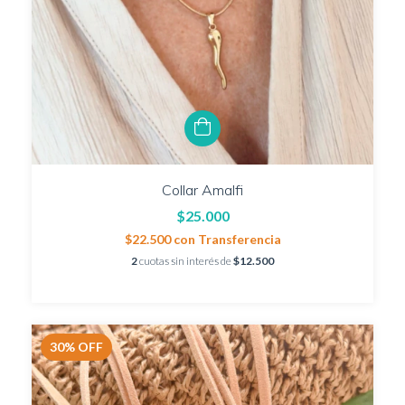
Collar Amalfi
$25.000
$22.500
con
Transferencia
2
cuotas sin interés de
$12.500
30
%
OFF