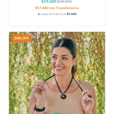
$19.600
$28.000
$17.640
con
Transferencia
2
cuotas sin interés de
$9.800
30
%
OFF