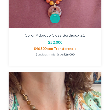
Collar Adorado Glass Bordeaux 21
$52.000
$46.800
con
Transferencia
2
cuotas sin interés de
$26.000