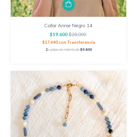
Collar Annie Negro 14
$19.600
$28.000
$17.640
con
Transferencia
2
cuotas sin interés de
$9.800