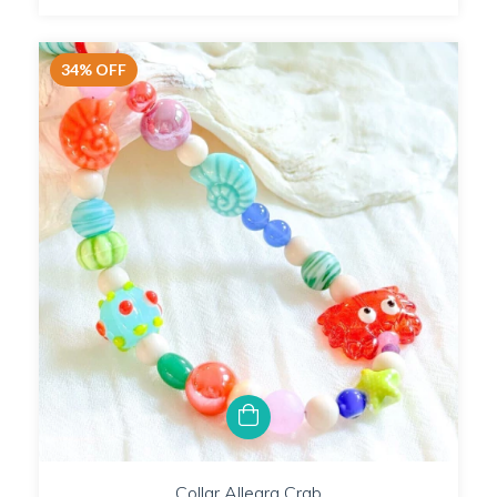
34
%
OFF
Collar Allegra Crab