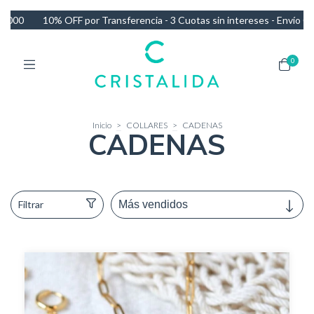
ferencia - 3 Cuotas sin intereses - Envío GRATIS en compras de más 
0
Inicio
>
COLLARES
>
CADENAS
CADENAS
Filtrar