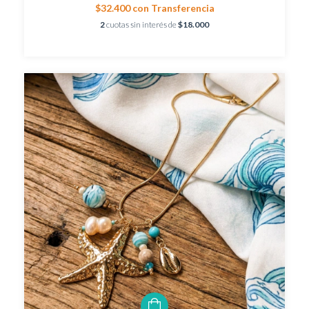
$32.400
con
Transferencia
2
cuotas sin interés de
$18.000