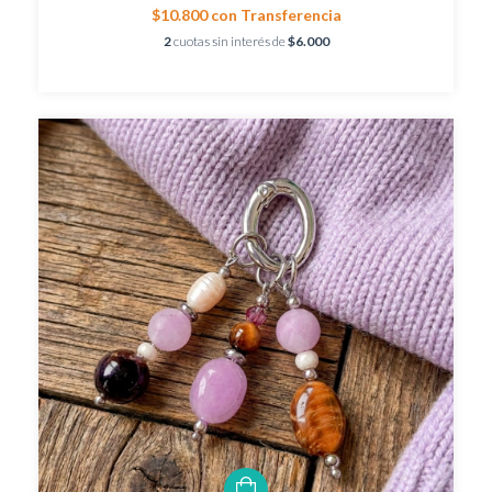
$10.800
con
Transferencia
2
cuotas sin interés de
$6.000