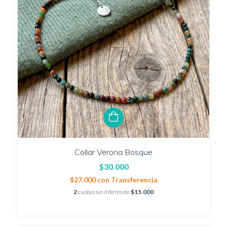
Collar Verona Bosque
$30.000
$27.000
con
Transferencia
2
cuotas sin interés de
$15.000