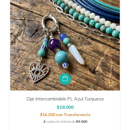
Dije Intercambiable PL Azul Turquesa
$18.000
$16.200
con
Transferencia
2
cuotas sin interés de
$9.000