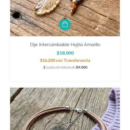
Dije Intercambiable Hojita Amarillo
$18.000
$16.200
con
Transferencia
2
cuotas sin interés de
$9.000