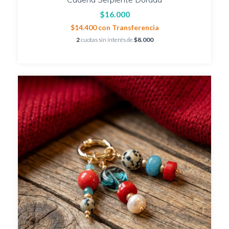
$16.000
$14.400
con
Transferencia
2
cuotas sin interés de
$8.000