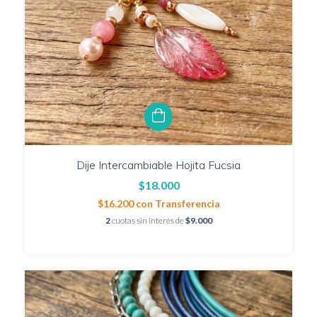
Dije Intercambiable Hojita Fucsia
$18.000
$16.200
con
Transferencia
2
cuotas sin interés de
$9.000