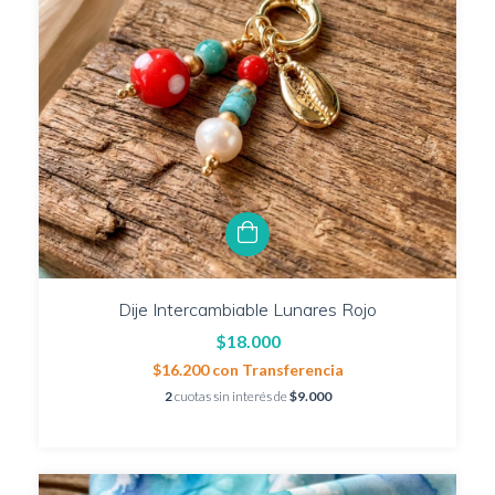
Dije Intercambiable Lunares Rojo
$18.000
$16.200
con
Transferencia
2
cuotas sin interés de
$9.000