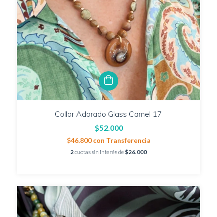
Collar Adorado Glass Camel 17
$52.000
$46.800
con
Transferencia
2
cuotas sin interés de
$26.000