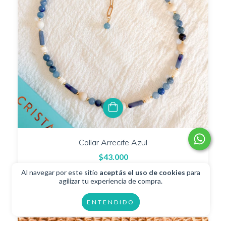
Collar Arrecife Azul
$43.000
$38.700
con
Transferencia
Al navegar por este sitio
aceptás el uso de cookies
para
agilizar tu experiencia de compra.
2
cuotas sin interés de
$21.500
ENTENDIDO