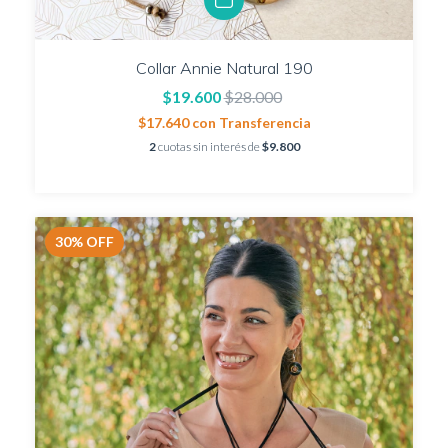
Collar Annie Natural 190
$19.600
$28.000
$17.640
con
Transferencia
2
cuotas sin interés de
$9.800
30
%
OFF