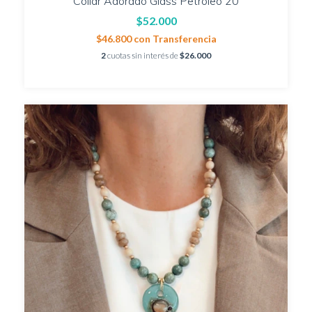
Collar Adorado Glass Petróleo 20
$52.000
$46.800
con
Transferencia
2
cuotas sin interés de
$26.000