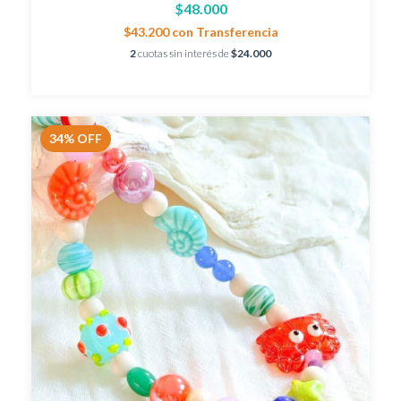
$48.000
$43.200
con
Transferencia
2
cuotas sin interés de
$24.000
34
%
OFF