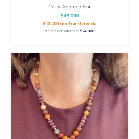
Collar Adorado Flor
$48.000
$43.200
con
Transferencia
2
cuotas sin interés de
$24.000