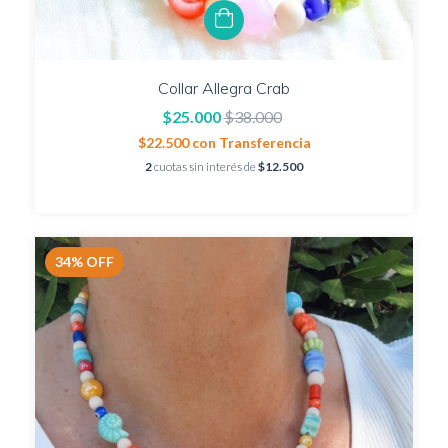
Collar Allegra Crab
$25.000
$38.000
$22.500
con
Transferencia
2
cuotas sin interés de
$12.500
34
%
OFF