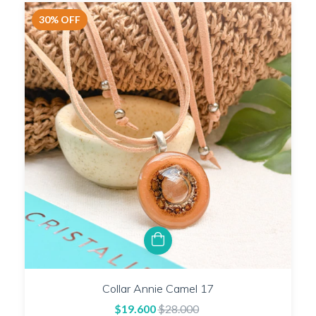
30
%
OFF
Collar Annie Camel 17
$19.600
$28.000