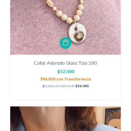
Collar Adorado Glass Tiza 180
$52.000
$46.800
con
Transferencia
2
cuotas sin interés de
$26.000