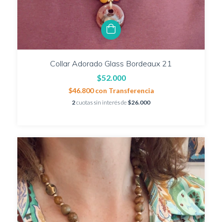
Collar Adorado Glass Bordeaux 21
$52.000
$46.800
con
Transferencia
2
cuotas sin interés de
$26.000