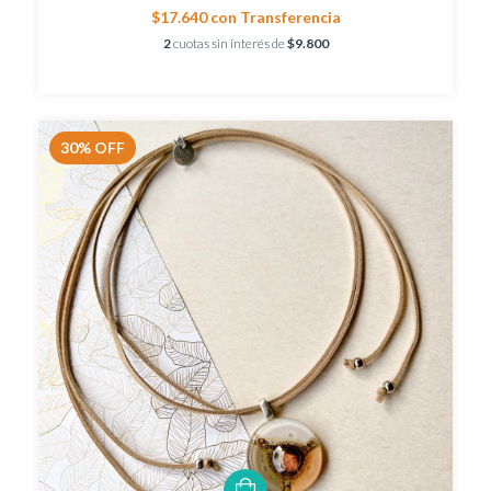
$17.640
con
Transferencia
2
cuotas sin interés de
$9.800
30
%
OFF