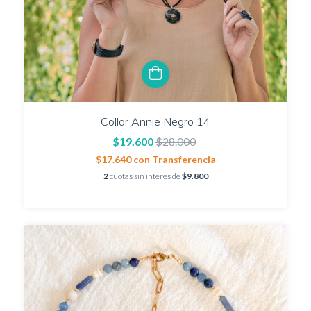
Collar Annie Negro 14
$19.600
$28.000
$17.640
con
Transferencia
2
cuotas sin interés de
$9.800