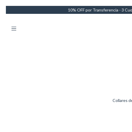
 OFF por Transferencia - 3 Cuotas sin intereses - Envío GRATIS en co
Collares d