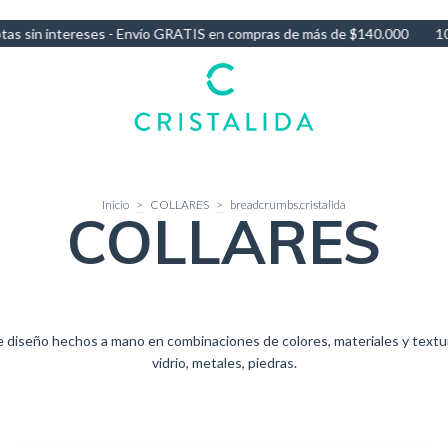
mpras de más de $140.000
10% OFF por Transferencia - 3 Cuotas sin
Inicio
>
COLLARES
>
breadcrumbs.cristalida
COLLARES
e diseño hechos a mano en combinaciones de colores, materiales y textur
vidrio, metales, piedras.