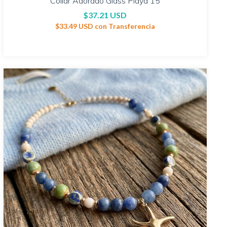
Collar Adorado Glass Playa 15
$37.21 USD
$33.49 USD
con
Transferencia