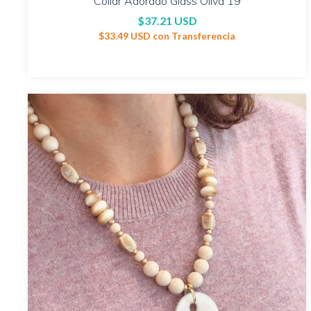
Collar Adorado Glass Oliva 19
$37.21 USD
$33.49 USD
con
Transferencia