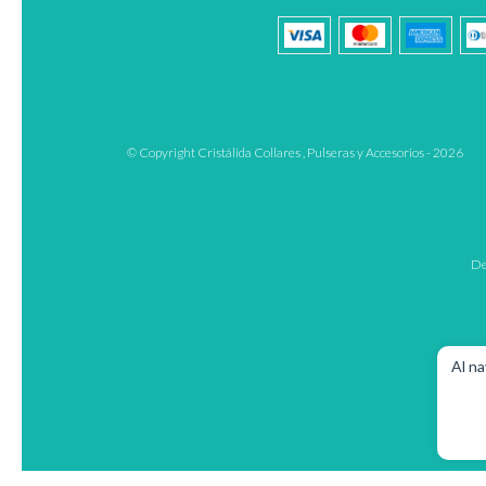
© Copyright Cristálida Collares , Pulseras y Accesorios - 2026
De
Al na