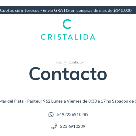
otas sin intereses - Envío GRATIS en compras de más de $140.000
1
Inicio
>
Contacto
Contacto
r del Plata - Pasteur 962 Lunes a Viernes de 8:30 a 17 hs Sabados de 
5492236910289
223 6910289