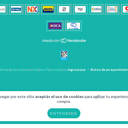
fensa de las y los consumidores. Para reclamos
ingresá acá.
/
Botón de arrepentimie
vegar por este sitio
aceptás el uso de cookies
para agilizar tu experien
compra.
ENTENDIDO