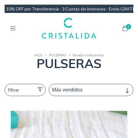
uotas sin intereses - Envío GRATIS en compras de más de $140.000
0
Inicio
>
PULSERAS
>
breadcrumbs.amica
PULSERAS
Filtrar