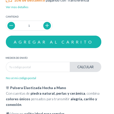
10% de descuento
pagando con Transferencia
Ver más detalles
CANTIDAD
MEDIOS DE ENVÍO
CALCULAR
No sé mi código postal
🌸
Pulsera Elastizada Hecha a Mano
Con cuentas de
piedra natural, perlas y cerámica
, combina
colores únicos
pensados para transmitir
alegría, cariño y
conexión
.
🎁 Viene en
cajita ideal para regalar