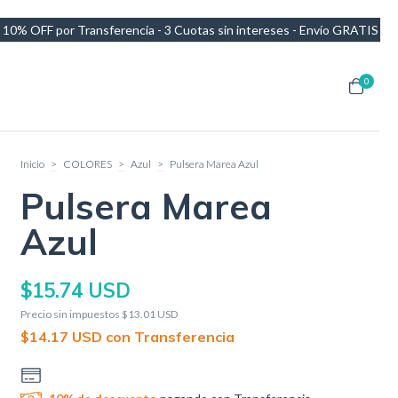
erencia - 3 Cuotas sin intereses - Envío GRATIS en compras de más de
0
Inicio
>
COLORES
>
Azul
>
Pulsera Marea Azul
Pulsera Marea
Azul
$15.74 USD
Precio sin impuestos
$13.01 USD
$14.17 USD
con
Transferencia