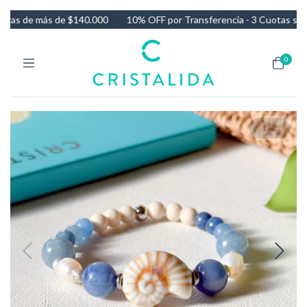
as de más de $140.000
10% OFF por Transferencia - 3 Cuotas sin in
0
1
/
2