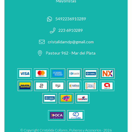
Mayoristas
5492236910289
223 6910289
cristalidamdp@gmail.com
Pasteur 962 - Mar del Plata
© Copyright Cristálida Collares , Pulseras y Accesorios - 2026