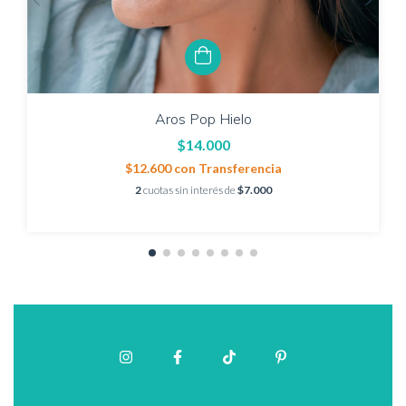
Aros Pop Hielo
$14.000
$12.600
con
Transferencia
2
cuotas sin interés de
$7.000