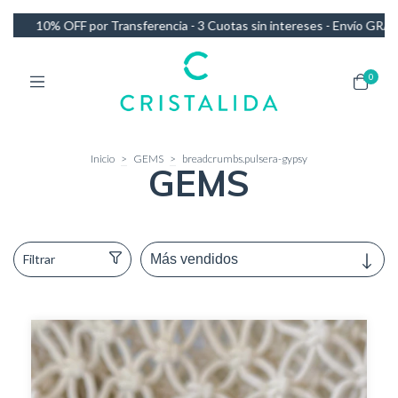
 Transferencia - 3 Cuotas sin intereses - Envío GRATIS en compras de
0
Inicio
>
GEMS
>
breadcrumbs.pulsera-gypsy
GEMS
Filtrar