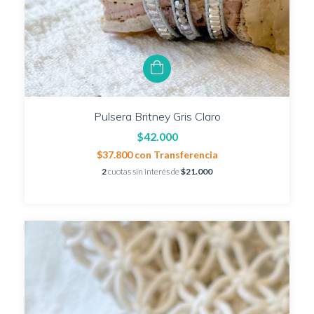
Pulsera Britney Gris Claro
$42.000
$37.800
con
Transferencia
2
cuotas sin interés de
$21.000