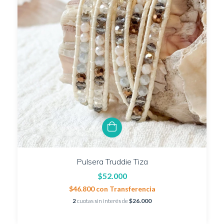
Pulsera Truddie Tiza
$52.000
$46.800
con
Transferencia
2
cuotas sin interés de
$26.000