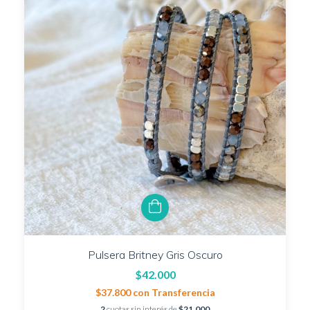
Pulsera Britney Gris Oscuro
$42.000
$37.800
con
Transferencia
2
cuotas sin interés de
$21.000