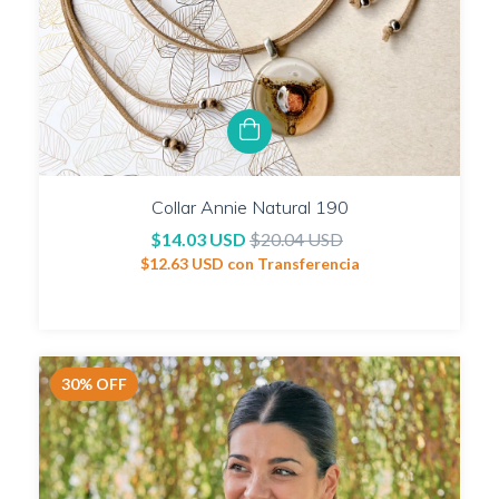
Collar Annie Natural 190
$14.03 USD
$20.04 USD
$12.63 USD
con
Transferencia
30
%
OFF