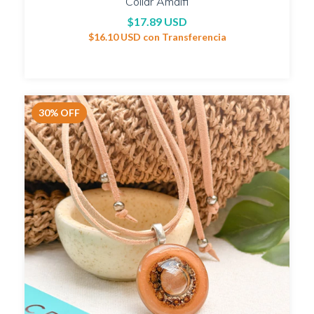
Collar Amalfi
$17.89 USD
$16.10 USD
con
Transferencia
30
%
OFF