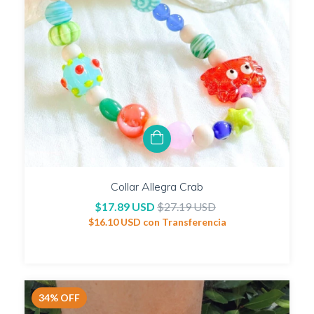
Collar Allegra Crab
$17.89 USD
$27.19 USD
$16.10 USD
con
Transferencia
34
%
OFF