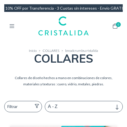
tas sin intereses - Envío GRATIS en compras de más de $140.000
10
0
Inicio
>
COLLARES
>
breadcrumbs.cristalida
COLLARES
Collares de diseño hechos a mano en combinaciones de colores,
materiales y texturas : cuero, vidrio, metales, piedras.
Filtrar