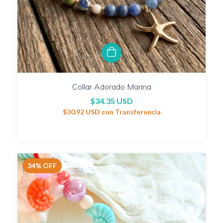
Collar Adorado Marina
$34.35 USD
$30.92 USD
con
Transferencia
34
%
OFF