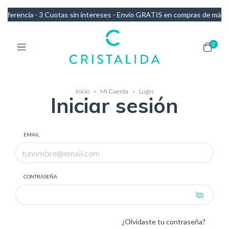
ferencia - 3 Cuotas sin intereses - Envío GRATIS en compras de más 
0
Inicio
>
Mi Cuenta
>
Login
Iniciar sesión
EMAIL
CONTRASEÑA
¿Olvidaste tu contraseña?