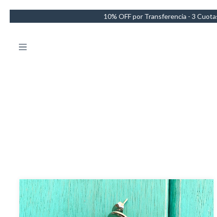
10% OFF por Transferencia - 3 Cuotas sin intereses - Envío GRATIS e