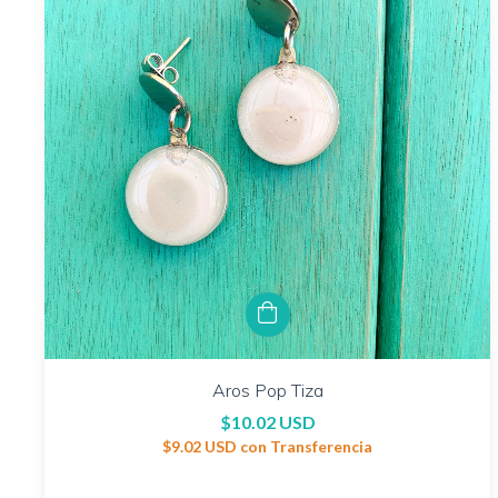
Aros Pop Tiza
$10.02 USD
$9.02 USD
con
Transferencia