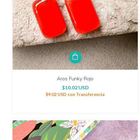
Aros Funky Rojo
$10.02 USD
$9.02 USD
con
Transferencia