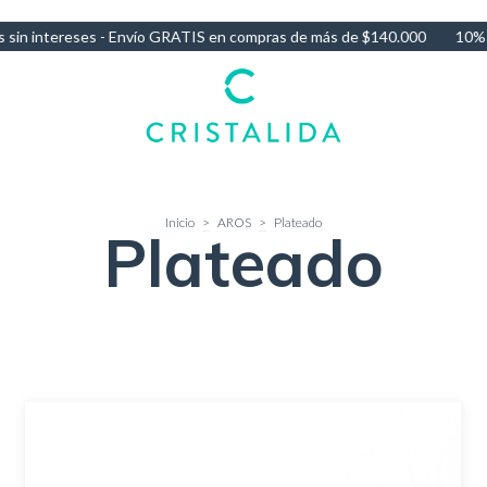
n compras de más de $140.000
10% OFF por Transferencia - 3 Cuotas
Inicio
>
AROS
>
Plateado
Plateado