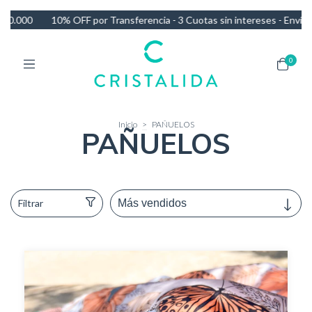
10% OFF por Transferencia - 3 Cuotas sin intereses - Envío GRATIS 
0
Inicio
>
PAÑUELOS
PAÑUELOS
Filtrar