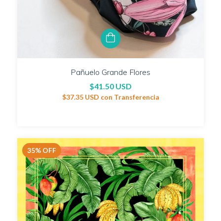
Pañuelo Grande Flores
$41.50 USD
$37.35 USD
con
Transferencia
35
%
OFF