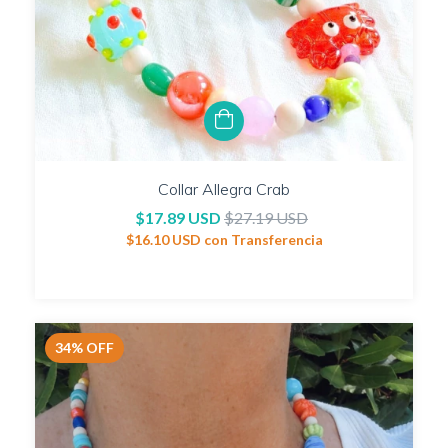
Collar Allegra Crab
$17.89 USD
$27.19 USD
$16.10 USD
con
Transferencia
34
%
OFF