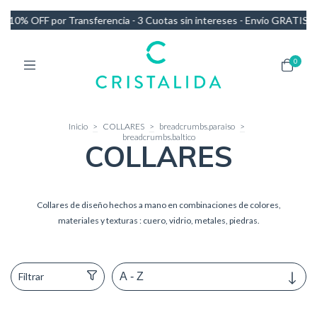
as sin intereses - Envío GRATIS en compras de más de $140.000
10%
0
Inicio
>
COLLARES
>
breadcrumbs.paraiso
>
breadcrumbs.baltico
COLLARES
Collares de diseño hechos a mano en combinaciones de colores,
materiales y texturas : cuero, vidrio, metales, piedras.
Filtrar