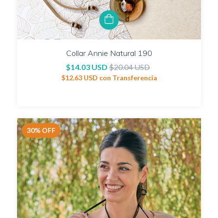
Collar Annie Natural 190
$14.03 USD
$20.04 USD
$12.63 USD
con
Transferencia
30
%
OFF