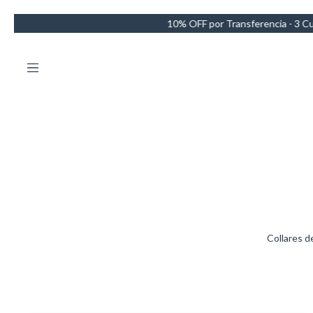
% OFF por Transferencia - 3 Cuotas sin intereses - Envío GRATIS en c
Collares d