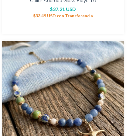
Collar Adorado Glass Playa 15
$37.21 USD
$33.49 USD
con
Transferencia