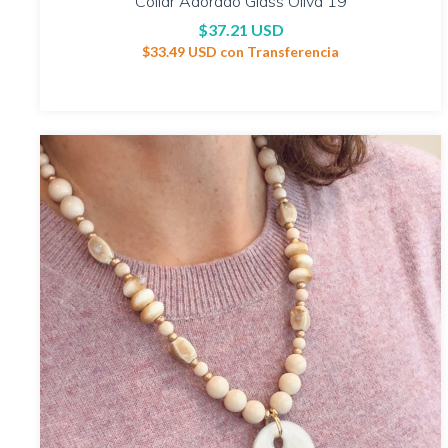
Collar Adorado Glass Oliva 19
$37.21 USD
$33.49 USD
con
Transferencia