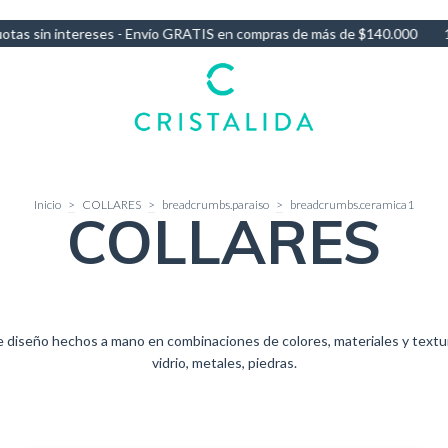
ompras de más de $140.000
10% OFF por Transferencia - 3 Cuotas si
Inicio
>
COLLARES
>
breadcrumbs.paraiso
>
breadcrumbs.ceramica1
COLLARES
e diseño hechos a mano en combinaciones de colores, materiales y textur
vidrio, metales, piedras.