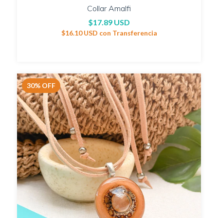
Collar Amalfi
$17.89 USD
$16.10 USD
con
Transferencia
30
%
OFF