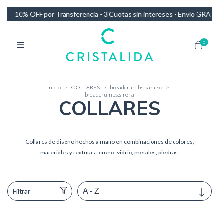
uotas sin intereses - Envío GRATIS en compras de más de $140.000
0
Inicio
>
COLLARES
>
breadcrumbs.paraiso
>
breadcrumbs.sirena
COLLARES
Collares de diseño hechos a mano en combinaciones de colores,
materiales y texturas : cuero, vidrio, metales, piedras.
Filtrar