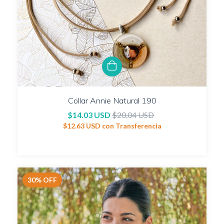
Collar Annie Natural 190
$14.03 USD
$20.04 USD
$12.63 USD
con
Transferencia
30
%
OFF