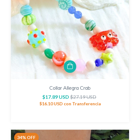
Collar Allegra Crab
$17.89 USD
$27.19 USD
$16.10 USD
con
Transferencia
34
%
OFF