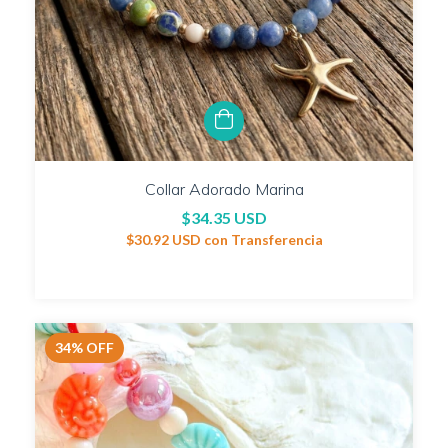
Collar Adorado Marina
$34.35 USD
$30.92 USD
con
Transferencia
34
%
OFF