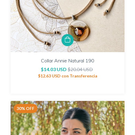
Collar Annie Natural 190
$14.03 USD
$20.04 USD
$12.63 USD
con
Transferencia
30
%
OFF