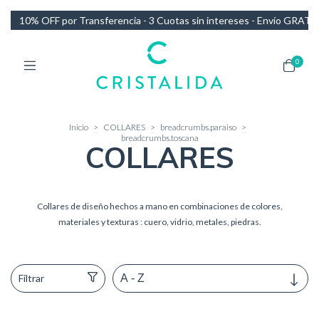
tas sin intereses - Envío GRATIS en compras de más de $140.000
10
0
Inicio
>
COLLARES
>
breadcrumbs.paraiso
>
breadcrumbs.toscana
COLLARES
Collares de diseño hechos a mano en combinaciones de colores,
materiales y texturas : cuero, vidrio, metales, piedras.
Filtrar