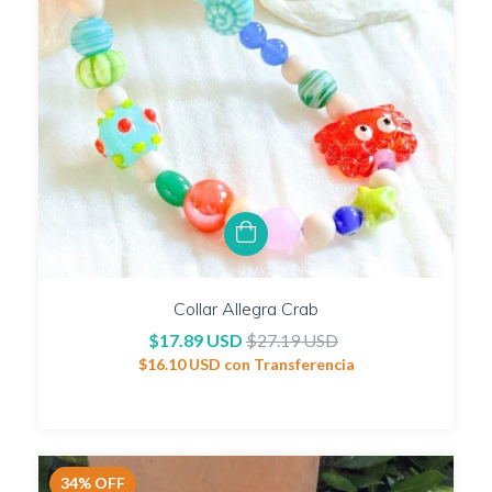
Collar Allegra Crab
$17.89 USD
$27.19 USD
$16.10 USD
con
Transferencia
34
%
OFF