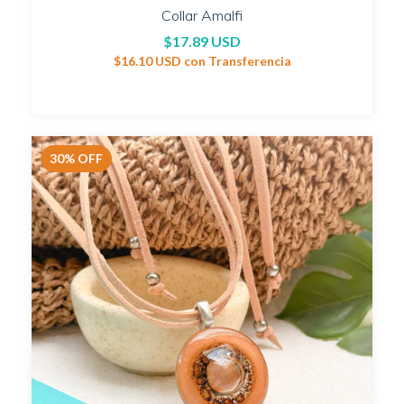
Collar Amalfi
$17.89 USD
$16.10 USD
con
Transferencia
30
%
OFF