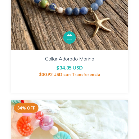
Collar Adorado Marina
$34.35 USD
$30.92 USD
con
Transferencia
34
%
OFF