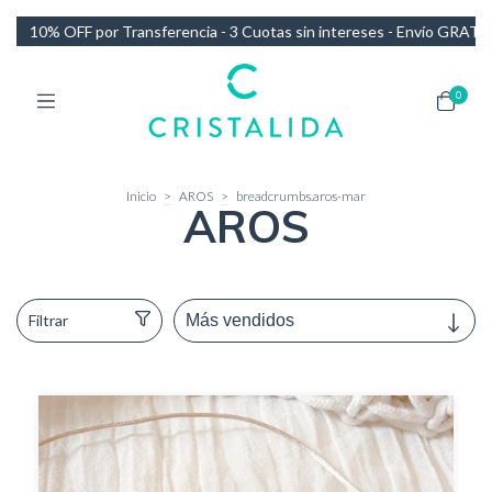
3 Cuotas sin intereses - Envío GRATIS en compras de más de $140.000
0
Inicio
>
AROS
>
breadcrumbs.aros-mar
AROS
Filtrar